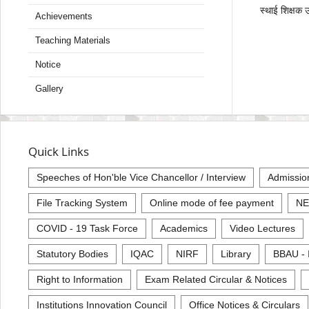
स्थाई शिक्षक उ
Achievements
Teaching Materials
Notice
Gallery
Quick Links
Speeches of Hon'ble Vice Chancellor / Interview
Admissio
File Tracking System
Online mode of fee payment
NE
COVID - 19 Task Force
Academics
Video Lectures
Statutory Bodies
IQAC
NIRF
Library
BBAU - 
Right to Information
Exam Related Circular & Notices
Institutions Innovation Council
Office Notices & Circulars