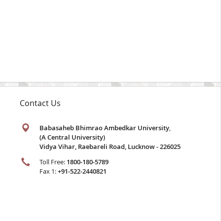
Contact Us
Babasaheb Bhimrao Ambedkar University
,
(A Central University)
Vidya Vihar, Raebareli Road, Lucknow - 226025
Toll Free:
1800-180-5789
Fax 1:
+91-522-2440821