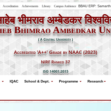
BBAU ERP: Samarth
Accreditation
Achievements
Library
Campus Ambience
ाहेब भीमराव अम्बेडकर विश्ववि
heb Bhimrao Ambedkar Uni
( A Central University )
Accredited 'A++' Grade by NAAC (2023)
NIRF Ranked 37
ISO 14001:2015
s
IQAC
School & Dept.
Programme
Research